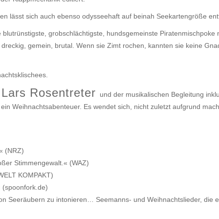
rten lässt sich auch ebenso odysseehaft auf beinah Seekartengröße entf
ie blutrünstigste, grobschlächtigste, hundsgemeinste Piratenmischpoke 
 dreckig, gemein, brutal. Wenn sie Zimt rochen, kannten sie keine Gna
nachtsklischees.
Lars Rosentreter
s
und der musikalischen Begleitung inkl
 ein Weihnachtsabenteuer. Es wendet sich, nicht zuletzt aufgrund mach 
.« (NRZ)
großer Stimmengewalt.« (WAZ)
« (WELT KOMPAKT)
 (spoonfork.de)
von Seeräubern zu intonieren… Seemanns- und Weihnachtslieder, die e