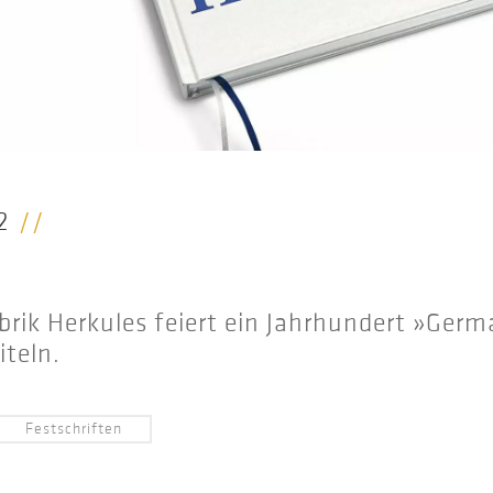
2
//
rik Herkules feiert ein Jahrhundert »Germ
teln.
Festschriften